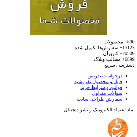
محصولات
15
سفارش‌ها تکمیل شده
20
کاربران
6
مطالب وبلاگ
رسی سریع
درخواست تدریس
فایل و محصول بفروشید
قوانین و شرایط خرید
سوالات متداول
سفارش طراحی سایت
 اعتماد الکترونیک و نشر دیجیتال