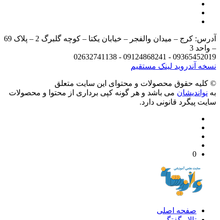
آدرس: کرج – میدان والفجر – خیابان یکتا – کوچه گلبرگ 2 – پلاک 69
د 3
09365452019 - 09124868241 - 
 آندروید
لینک مستقیم
يه حقوق محصولات و محتوای اين سایت متعلق
واندیشان
می باشد و هر گونه کپی برداری از محتوا و محصولات
 پیگرد قانونی دارد.
0
صفحه اصلی
تالار گفتگو