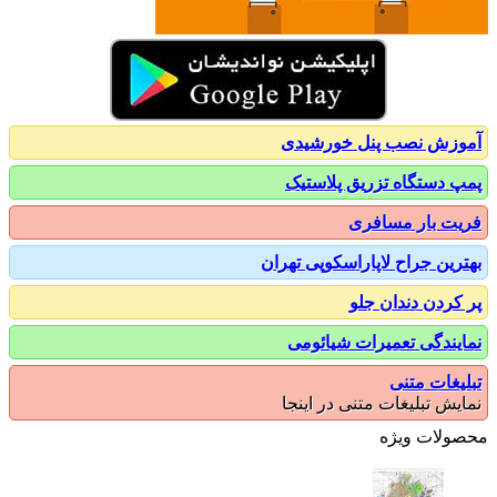
زش نصب پنل خورشیدی
 دستگاه تزریق پلاستیک
ت بار مسافری
رین جراح لاپاراسکوپی تهران
کردن دندان جلو
یندگی تعمیرات شیائومی
یغات متنی
یش تبلیغات متنی در اینجا
ولات ویژه