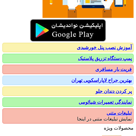
زش نصب پنل خورشیدی
 دستگاه تزریق پلاستیک
ت بار مسافری
رین جراح لاپاراسکوپی تهران
کردن دندان جلو
یندگی تعمیرات شیائومی
یغات متنی
یش تبلیغات متنی در اینجا
ولات ویژه