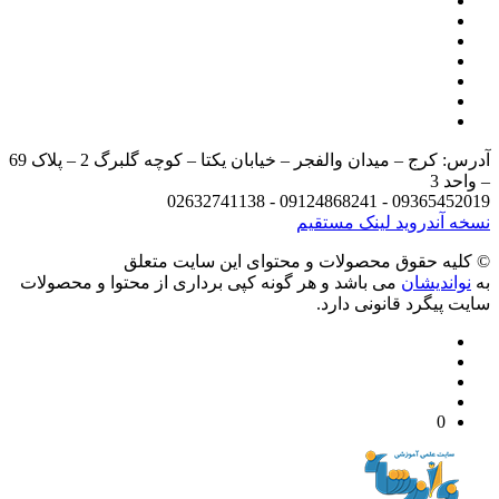
آدرس: کرج – میدان والفجر – خیابان یکتا – کوچه گلبرگ 2 – پلاک 69
د 3
09365452019 - 09124868241 - 
 آندروید
لینک مستقیم
يه حقوق محصولات و محتوای اين سایت متعلق
واندیشان
می باشد و هر گونه کپی برداری از محتوا و محصولات
 پیگرد قانونی دارد.
0