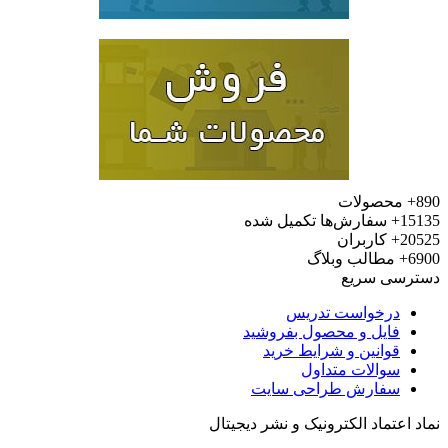
محصولات
15
سفارش‌ها تکمیل شده
20
کاربران
6
مطالب وبلاگ
رسی سریع
درخواست تدریس
فایل و محصول بفروشید
قوانین و شرایط خرید
سوالات متداول
سفارش طراحی سایت
 اعتماد الکترونیک و نشر دیجیتال