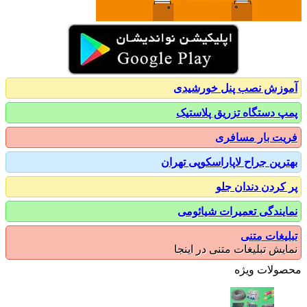
زش نصب پنل خورشیدی
 دستگاه تزریق پلاستیک
ت بار مسافری
رین جراح لاپاراسکوپی تهران
کردن دندان جلو
یندگی تعمیرات شیائومی
یغات متنی
یش تبلیغات متنی در اینجا
ولات ویژه