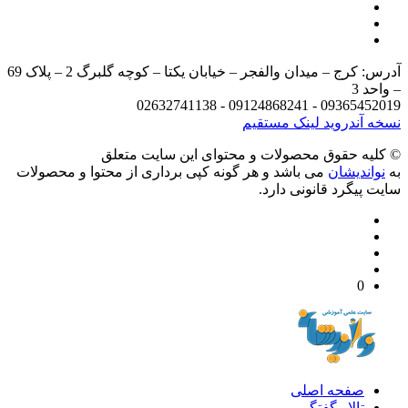
آدرس: کرج – میدان والفجر – خیابان یکتا – کوچه گلبرگ 2 – پلاک 69
د 3
09365452019 - 09124868241 - 
 آندروید
لینک مستقیم
يه حقوق محصولات و محتوای اين سایت متعلق
واندیشان
می باشد و هر گونه کپی برداری از محتوا و محصولات
 پیگرد قانونی دارد.
0
صفحه اصلی
تالار گفتگو