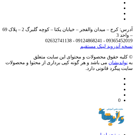
آدرس: کرج – میدان والفجر – خیابان یکتا – کوچه گلبرگ 2 – پلاک 69
د 3
09365452019 - 09124868241 - 
 آندروید
لینک مستقیم
يه حقوق محصولات و محتوای اين سایت متعلق
واندیشان
می باشد و هر گونه کپی برداری از محتوا و محصولات
 پیگرد قانونی دارد.
0
صفحه اصلی