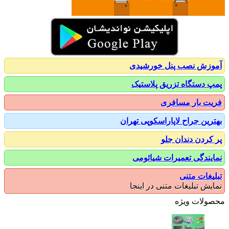
زش نصب پنل خورشیدی
 دستگاه تزریق پلاستیک
ت بار مسافری
رین جراح لاپاراسکوپی تهران
کردن دندان جلو
یندگی تعمیرات شیائومی
یغات متنی
یش تبلیغات متنی در اینجا
ولات ویژه