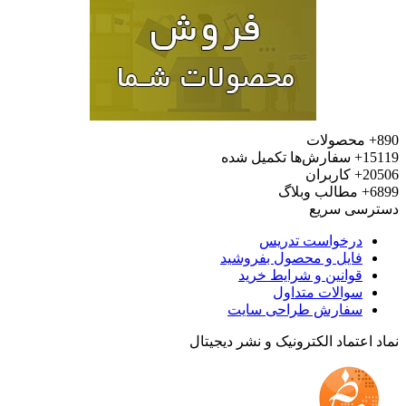
محصولات
15
سفارش‌ها تکمیل شده
20
کاربران
6
مطالب وبلاگ
رسی سریع
درخواست تدریس
فایل و محصول بفروشید
قوانین و شرایط خرید
سوالات متداول
سفارش طراحی سایت
 اعتماد الکترونیک و نشر دیجیتال