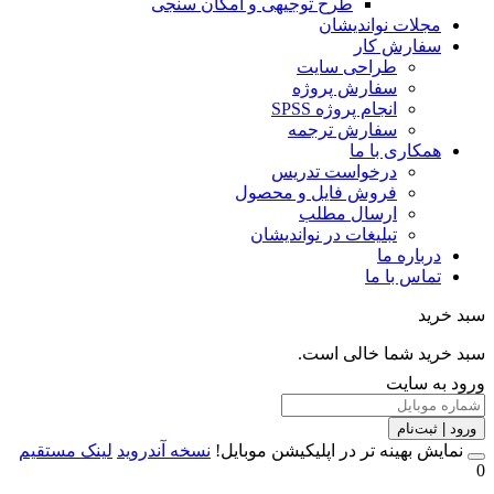
طرح توجیهی و امکان سنجی
مجلات نواندیشان
سفارش کار
طراحی سایت
سفارش پروژه
انجام پروژه SPSS
سفارش ترجمه
همکاری با ما
درخواست تدریس
فروش فایل و محصول
ارسال مطلب
تبلیغات در نواندیشان
درباره ما
تماس با ما
خرید
خرید شما خالی است.
 به سایت
 | ثبت‌نام
مایش بهینه تر در اپلیکیشن موبایل!
نسخه آندروید
لینک مستقیم