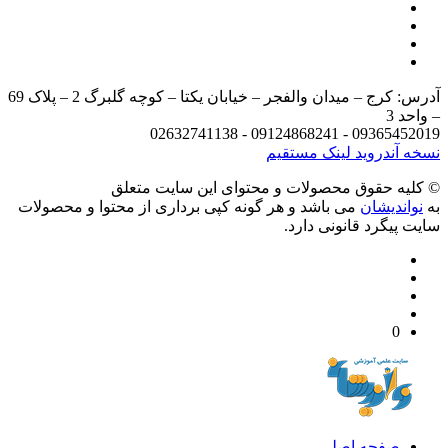
آدرس: کرج – میدان والفجر – خیابان یکتا – کوچه گلبرگ 2 – پلاک 69
د 3
09365452019 - 09124868241 - 
 آندروید
لینک مستقیم
يه حقوق محصولات و محتوای اين سایت متعلق
واندیشان
می باشد و هر گونه کپی برداری از محتوا و محصولات
 پیگرد قانونی دارد.
0
صفحه اصلی