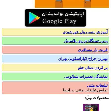
زش نصب پنل خورشیدی
 دستگاه تزریق پلاستیک
ت بار مسافری
رین جراح لاپاراسکوپی تهران
کردن دندان جلو
یندگی تعمیرات شیائومی
یغات متنی
یش تبلیغات متنی در اینجا
ولات ویژه