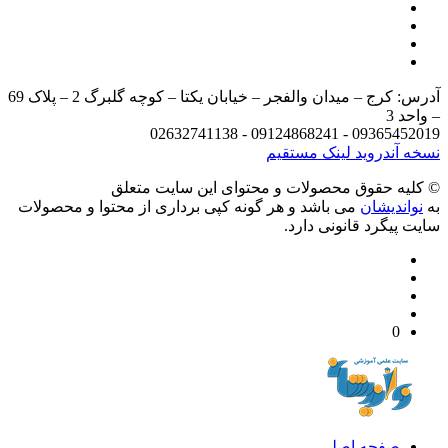
آدرس: کرج – میدان والفجر – خیابان یکتا – کوچه گلبرگ 2 – پلاک 69
د 3
09365452019 - 09124868241 - 
 آندروید
لینک مستقیم
يه حقوق محصولات و محتوای اين سایت متعلق
واندیشان
می باشد و هر گونه کپی برداری از محتوا و محصولات
 پیگرد قانونی دارد.
0
صفحه اصلی