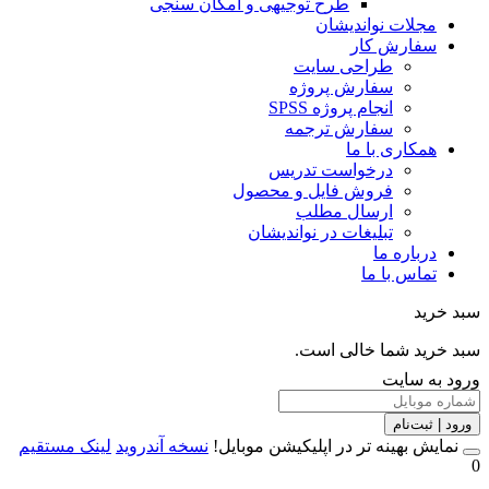
طرح توجیهی و امکان سنجی
مجلات نواندیشان
سفارش کار
طراحی سایت
سفارش پروژه
انجام پروژه SPSS
سفارش ترجمه
همکاری با ما
درخواست تدریس
فروش فایل و محصول
ارسال مطلب
تبلیغات در نواندیشان
درباره ما
تماس با ما
خرید
خرید شما خالی است.
 به سایت
 | ثبت‌نام
مایش بهینه تر در اپلیکیشن موبایل!
نسخه آندروید
لینک مستقیم