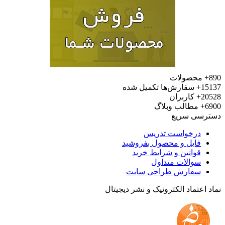
محصولات
15
سفارش‌ها تکمیل شده
20
کاربران
6
مطالب وبلاگ
رسی سریع
درخواست تدریس
فایل و محصول بفروشید
قوانین و شرایط خرید
سوالات متداول
سفارش طراحی سایت
 اعتماد الکترونیک و نشر دیجیتال