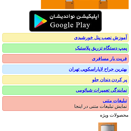
زش نصب پنل خورشیدی
 دستگاه تزریق پلاستیک
ت بار مسافری
رین جراح لاپاراسکوپی تهران
کردن دندان جلو
یندگی تعمیرات شیائومی
یغات متنی
یش تبلیغات متنی در اینجا
ولات ویژه