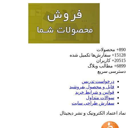
محصولات
15
سفارش‌ها تکمیل شده
20
کاربران
6
مطالب وبلاگ
رسی سریع
درخواست تدریس
فایل و محصول بفروشید
قوانین و شرایط خرید
سوالات متداول
سفارش طراحی سایت
 اعتماد الکترونیک و نشر دیجیتال