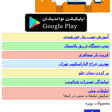
زش نصب پنل خورشیدی
 دستگاه تزریق پلاستیک
ت بار مسافری
رین جراح لاپاراسکوپی تهران
کردن دندان جلو
یندگی تعمیرات شیائومی
یغات متنی
یش تبلیغات متنی در اینجا
ولات ویژه