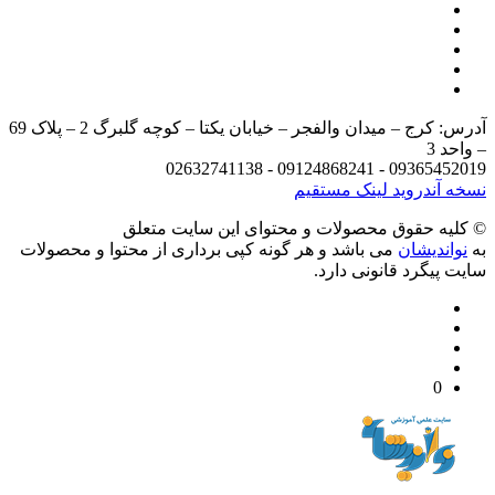
آدرس: کرج – میدان والفجر – خیابان یکتا – کوچه گلبرگ 2 – پلاک 69
د 3
09365452019 - 09124868241 - 
 آندروید
لینک مستقیم
يه حقوق محصولات و محتوای اين سایت متعلق
واندیشان
می باشد و هر گونه کپی برداری از محتوا و محصولات
 پیگرد قانونی دارد.
0