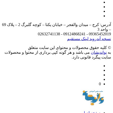
آدرس: کرج – میدان والفجر – خیابان یکتا – کوچه گلبرگ 2 – پلاک 69
د 3
09365452019 - 09124868241 - 
 آندروید
لینک مستقیم
يه حقوق محصولات و محتوای اين سایت متعلق
واندیشان
می باشد و هر گونه کپی برداری از محتوا و محصولات
 پیگرد قانونی دارد.
0
صفحه اصلی