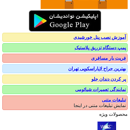
زش نصب پنل خورشیدی
 دستگاه تزریق پلاستیک
ت بار مسافری
رین جراح لاپاراسکوپی تهران
کردن دندان جلو
یندگی تعمیرات شیائومی
یغات متنی
یش تبلیغات متنی در اینجا
ولات ویژه