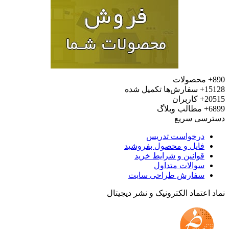
محصولات
15
سفارش‌ها تکمیل شده
20
کاربران
6
مطالب وبلاگ
رسی سریع
درخواست تدریس
فایل و محصول بفروشید
قوانین و شرایط خرید
سوالات متداول
سفارش طراحی سایت
 اعتماد الکترونیک و نشر دیجیتال