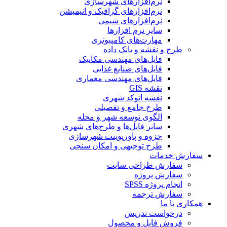
نرم‌افزارهای شهرسازی
نرم‌افزارهای گرافیک و انیمیشن
نرم‌افزارهای شیمی
سایر نرم افزارها
مهارت‌های کامپیوتری
طرح و نقشه و بانک داده
فایل‌های مهندسی مکانیک
فایل‌های صنایع غذایی
فایل‌های مهندسی معماری
نقشه GIS
نقشه اتوکد شهری
طرح جامع و تفصیلی
الگوی توسعه شهر و محله
سایر فایل‌ها و طرح‌های شهری
جزوه و پاورپوینت شهرسازی
طرح توجیهی و امکان سنجی
سفارش خدمات
سفارش طراحی سایت
سفارش پروژه
انجام پروژه SPSS
سفارش ترجمه
همکاری با ما
درخواست تدریس
فروش فایل و محصول