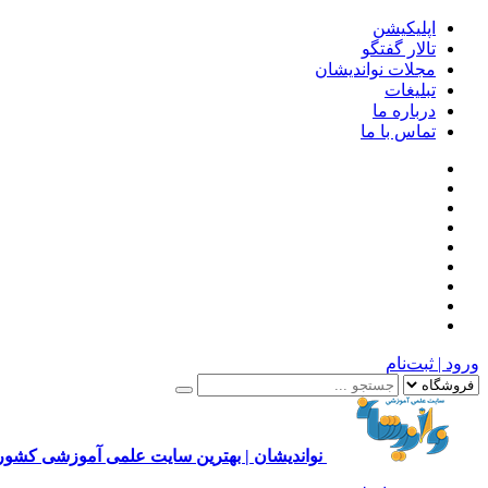
اپلیکیشن
تالار گفتگو
مجلات نواندیشان
تبلیغات
درباره ما
تماس با ما
ورود | ثبت‌نام
نواندیشان | بهترین سایت علمی آموزشی کشور