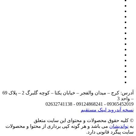
آدرس: کرج – میدان والفجر – خیابان یکتا – کوچه گلبرگ 2 – پلاک 69
د 3
09365452019 - 09124868241 - 
 آندروید
لینک مستقیم
يه حقوق محصولات و محتوای اين سایت متعلق
واندیشان
می باشد و هر گونه کپی برداری از محتوا و محصولات
 پیگرد قانونی دارد.