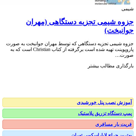
ی
ه شیمی تجزیه دستگاهی (مهران
انبخت)
 شیمی تجزیه دستگاهی که توسط مهران جوانبخت به صورت
پاروپوینت تهیه شده است برگرفته از کتاب Christian است که به
رت…
ذاری مطالب بیشتر
زش نصب پنل خورشیدی
 دستگاه تزریق پلاستیک
ت بار مسافری
رین جراح لاپاراسکوپی تهران