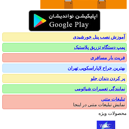
زش نصب پنل خورشیدی
 دستگاه تزریق پلاستیک
ت بار مسافری
رین جراح لاپاراسکوپی تهران
کردن دندان جلو
یندگی تعمیرات شیائومی
یغات متنی
یش تبلیغات متنی در اینجا
ولات ویژه