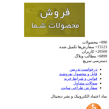
محصولات
15
سفارش‌ها تکمیل شده
20
کاربران
6
مطالب وبلاگ
رسی سریع
درخواست تدریس
فایل و محصول بفروشید
قوانین و شرایط خرید
سوالات متداول
سفارش طراحی سایت
 اعتماد الکترونیک و نشر دیجیتال