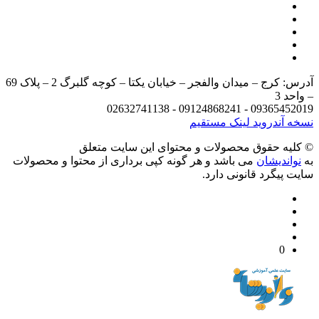
آدرس: کرج – میدان والفجر – خیابان یکتا – کوچه گلبرگ 2 – پلاک 69
د 3
09365452019 - 09124868241 - 
 آندروید
لینک مستقیم
يه حقوق محصولات و محتوای اين سایت متعلق
واندیشان
می باشد و هر گونه کپی برداری از محتوا و محصولات
 پیگرد قانونی دارد.
0