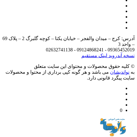
آدرس: کرج – میدان والفجر – خیابان یکتا – کوچه گلبرگ 2 – پلاک 69
د 3
09365452019 - 09124868241 - 
 آندروید
لینک مستقیم
يه حقوق محصولات و محتوای اين سایت متعلق
واندیشان
می باشد و هر گونه کپی برداری از محتوا و محصولات
 پیگرد قانونی دارد.
0