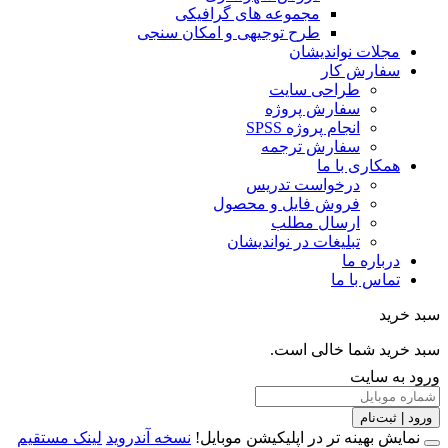
مجموعه های گرافیکی
طرح توجیهی و امکان سنجی
مجلات نواندیشان
سفارش کار
طراحی سایت
سفارش پروژه
انجام پروژه SPSS
سفارش ترجمه
همکاری با ما
درخواست تدریس
فروش فایل و محصول
ارسال مطلب
تبلیغات در نواندیشان
درباره ما
تماس با ما
خرید
خرید شما خالی است.
 به سایت
 | ثبت‌نام
مایش بهینه تر در اپلیکیشن موبایل!
نسخه آندروید
لینک مستقیم