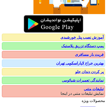
زش نصب پنل خورشیدی
 دستگاه تزریق پلاستیک
ت بار مسافری
رین جراح لاپاراسکوپی تهران
کردن دندان جلو
یندگی تعمیرات شیائومی
یغات متنی
یش تبلیغات متنی در اینجا
ولات ویژه