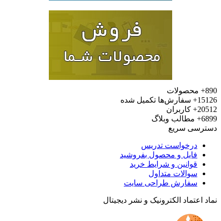
محصولات
15
سفارش‌ها تکمیل شده
20
کاربران
6
مطالب وبلاگ
رسی سریع
درخواست تدریس
فایل و محصول بفروشید
قوانین و شرایط خرید
سوالات متداول
سفارش طراحی سایت
 اعتماد الکترونیک و نشر دیجیتال