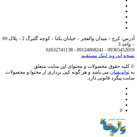
آدرس: کرج – میدان والفجر – خیابان یکتا – کوچه گلبرگ 2 – پلاک 69
د 3
09365452019 - 09124868241 - 
 آندروید
لینک مستقیم
يه حقوق محصولات و محتوای اين سایت متعلق
واندیشان
می باشد و هر گونه کپی برداری از محتوا و محصولات
 پیگرد قانونی دارد.
0