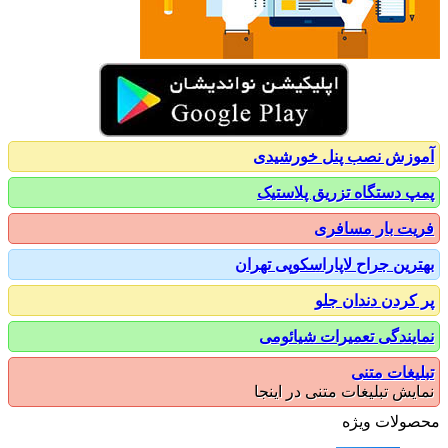
زش نصب پنل خورشیدی
 دستگاه تزریق پلاستیک
ت بار مسافری
رین جراح لاپاراسکوپی تهران
کردن دندان جلو
یندگی تعمیرات شیائومی
یغات متنی
یش تبلیغات متنی در اینجا
ولات ویژه