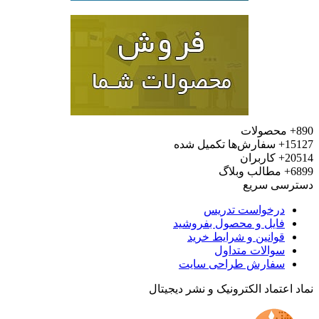
محصولات
15
سفارش‌ها تکمیل شده
20
کاربران
6
مطالب وبلاگ
رسی سریع
درخواست تدریس
فایل و محصول بفروشید
قوانین و شرایط خرید
سوالات متداول
سفارش طراحی سایت
 اعتماد الکترونیک و نشر دیجیتال