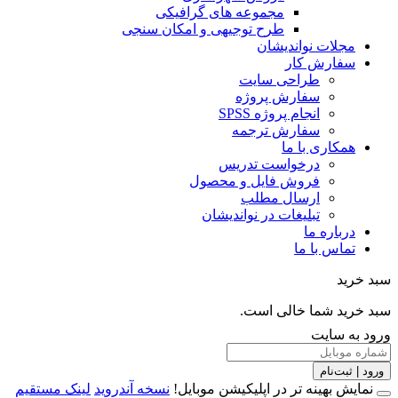
مجموعه های گرافیکی
طرح توجیهی و امکان سنجی
مجلات نواندیشان
سفارش کار
طراحی سایت
سفارش پروژه
انجام پروژه SPSS
سفارش ترجمه
همکاری با ما
درخواست تدریس
فروش فایل و محصول
ارسال مطلب
تبلیغات در نواندیشان
درباره ما
تماس با ما
خرید
خرید شما خالی است.
 به سایت
 | ثبت‌نام
مایش بهینه تر در اپلیکیشن موبایل!
نسخه آندروید
لینک مستقیم