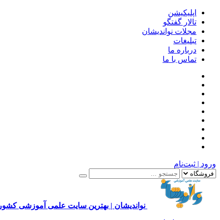
اپلیکیشن
تالار گفتگو
مجلات نواندیشان
تبلیغات
درباره ما
تماس با ما
ورود | ثبت‌نام
نواندیشان | بهترین سایت علمی آموزشی کشور