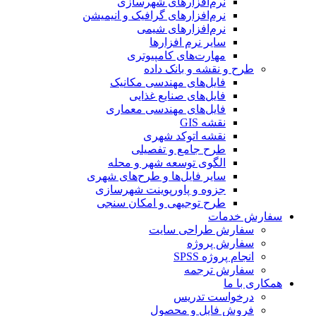
نرم‌افزارهای شهرسازی
نرم‌افزارهای گرافیک و انیمیشن
نرم‌افزارهای شیمی
سایر نرم افزارها
مهارت‌های کامپیوتری
طرح و نقشه و بانک داده
فایل‌های مهندسی مکانیک
فایل‌های صنایع غذایی
فایل‌های مهندسی معماری
نقشه GIS
نقشه اتوکد شهری
طرح جامع و تفصیلی
الگوی توسعه شهر و محله
سایر فایل‌ها و طرح‌های شهری
جزوه و پاورپوینت شهرسازی
طرح توجیهی و امکان سنجی
سفارش خدمات
سفارش طراحی سایت
سفارش پروژه
انجام پروژه SPSS
سفارش ترجمه
همکاری با ما
درخواست تدریس
فروش فایل و محصول