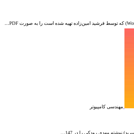
مهندسی کامپیوتر
ید) نوشته مهدی رودکی را در 147…