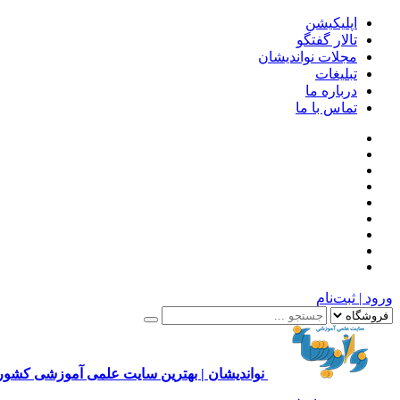
اپلیکیشن
تالار گفتگو
مجلات نواندیشان
تبلیغات
درباره ما
تماس با ما
ورود | ثبت‌نام
نواندیشان | بهترین سایت علمی آموزشی کشور