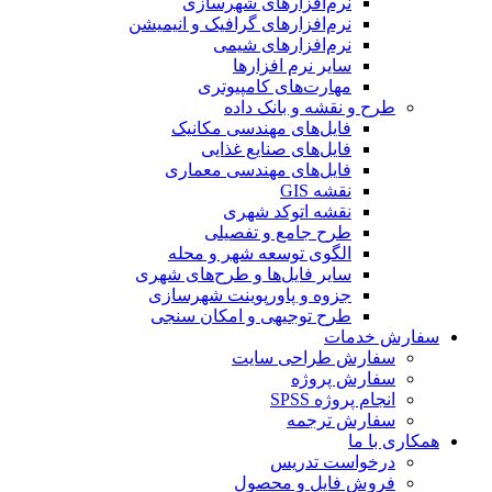
نرم‌افزارهای شهرسازی
نرم‌افزارهای گرافیک و انیمیشن
نرم‌افزارهای شیمی
سایر نرم افزارها
مهارت‌های کامپیوتری
طرح و نقشه و بانک داده
فایل‌های مهندسی مکانیک
فایل‌های صنایع غذایی
فایل‌های مهندسی معماری
نقشه GIS
نقشه اتوکد شهری
طرح جامع و تفصیلی
الگوی توسعه شهر و محله
سایر فایل‌ها و طرح‌های شهری
جزوه و پاورپوینت شهرسازی
طرح توجیهی و امکان سنجی
سفارش خدمات
سفارش طراحی سایت
سفارش پروژه
انجام پروژه SPSS
سفارش ترجمه
همکاری با ما
درخواست تدریس
فروش فایل و محصول