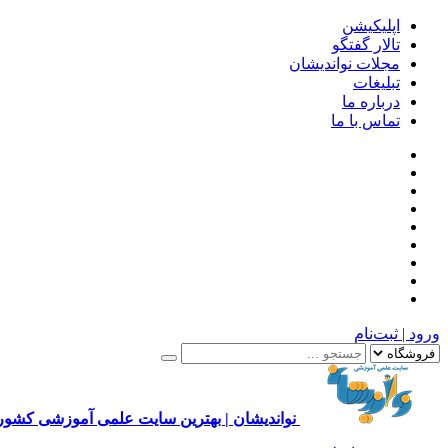
اپلیکیشن
تالار گفتگو
مجلات نواندیشان
تبلیغات
درباره ما
تماس با ما
ورود | ثبت‌نام
نواندیشان | بهترین سایت علمی آموزشی کشور