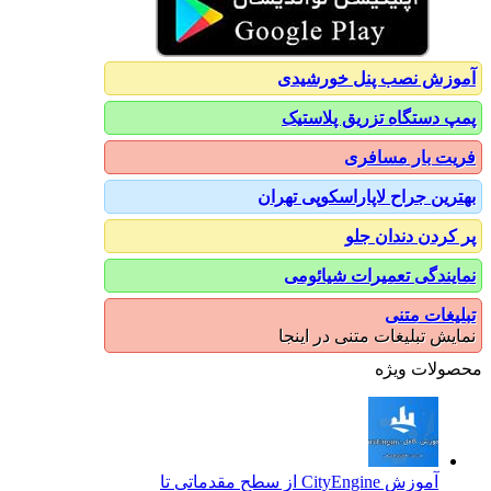
آموزش نصب پنل خورشیدی
پمپ دستگاه تزریق پلاستیک
فریت بار مسافری
بهترین جراح لاپاراسکوپی تهران
پر کردن دندان جلو
نمایندگی تعمیرات شیائومی
تبلیغات متنی
نمایش تبلیغات متنی در اینجا
محصولات ویژه
آموزش CityEngine از سطح مقدماتی تا