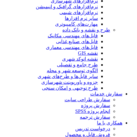
نرم‌افزارهای شهرسازی
نرم‌افزارهای گرافیک و انیمیشن
نرم‌افزارهای شیمی
سایر نرم افزارها
مهارت‌های کامپیوتری
طرح و نقشه و بانک داده
فایل‌های مهندسی مکانیک
فایل‌های صنایع غذایی
فایل‌های مهندسی معماری
نقشه GIS
نقشه اتوکد شهری
طرح جامع و تفصیلی
الگوی توسعه شهر و محله
سایر فایل‌ها و طرح‌های شهری
جزوه و پاورپوینت شهرسازی
طرح توجیهی و امکان سنجی
سفارش خدمات
سفارش طراحی سایت
سفارش پروژه
انجام پروژه SPSS
سفارش ترجمه
همکاری با ما
درخواست تدریس
فروش فایل و محصول