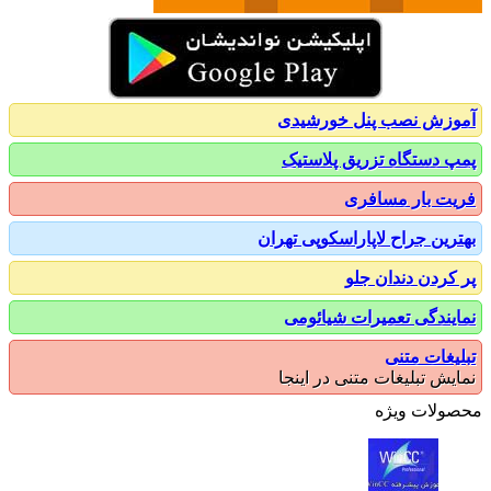
زش نصب پنل خورشیدی
 دستگاه تزریق پلاستیک
ت بار مسافری
رین جراح لاپاراسکوپی تهران
کردن دندان جلو
یندگی تعمیرات شیائومی
یغات متنی
یش تبلیغات متنی در اینجا
ولات ویژه