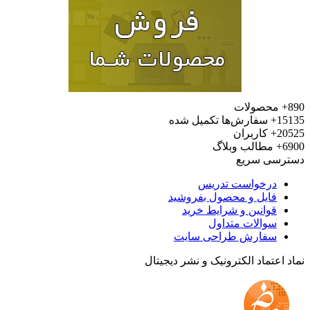
محصولات
15
سفارش‌ها تکمیل شده
20
کاربران
6
مطالب وبلاگ
رسی سریع
درخواست تدریس
فایل و محصول بفروشید
قوانین و شرایط خرید
سوالات متداول
سفارش طراحی سایت
 اعتماد الکترونیک و نشر دیجیتال