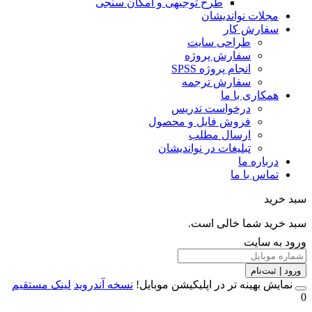
طرح توجیهی و امکان سنجی
مجلات نواندیشان
سفارش کار
طراحی سایت
سفارش پروژه
انجام پروژه SPSS
سفارش ترجمه
همکاری با ما
درخواست تدریس
فروش فایل و محصول
ارسال مطلب
تبلیغات در نواندیشان
درباره ما
تماس با ما
خرید
خرید شما خالی است.
 به سایت
 | ثبت‌نام
مایش بهینه تر در اپلیکیشن موبایل!
نسخه آندروید
لینک مستقیم