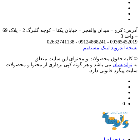
آدرس: کرج – میدان والفجر – خیابان یکتا – کوچه گلبرگ 2 – پلاک 69
د 3
09365452019 - 09124868241 - 
 آندروید
لینک مستقیم
يه حقوق محصولات و محتوای اين سایت متعلق
واندیشان
می باشد و هر گونه کپی برداری از محتوا و محصولات
 پیگرد قانونی دارد.
0
صفحه اصلی