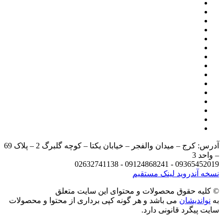
آدرس: کرج – میدان والفجر – خیابان یکتا – کوچه گلبرگ 2 – پلاک 69
د 3
09365452019 - 09124868241 - 
 آندروید
لینک مستقیم
يه حقوق محصولات و محتوای اين سایت متعلق
واندیشان
می باشد و هر گونه کپی برداری از محتوا و محصولات
 پیگرد قانونی دارد.