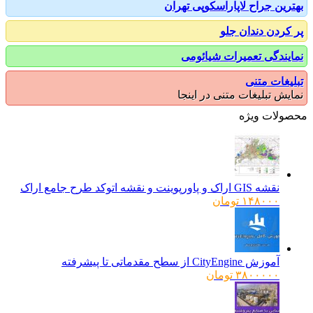
رین جراح لاپاراسکوپی تهران
کردن دندان جلو
یندگی تعمیرات شیائومی
یغات متنی
یش تبلیغات متنی در اینجا
ولات ویژه
نقشه GIS اراک و پاورپوینت و نقشه اتوکد طرح جامع اراک
۱۴۸۰۰۰
تومان
آموزش CityEngine از سطح مقدماتی تا پیشرفته
۳۸۰۰۰۰۰
تومان