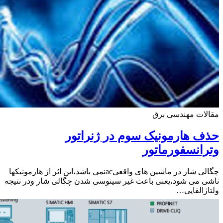
ات مهندسی برق
 هارمونیک سوم در ژنراتور
انسفورماتور
چگالی شار در ماشین های واقعیacنمی باشد،این اثر از هارمونیکها
 می شود،یعنی باعث غیر سینوسی شدن چگالی شار ودر نتیجه
ژالقایی…