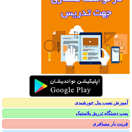
زش نصب پنل خورشیدی
 دستگاه تزریق پلاستیک
ت بار مسافری