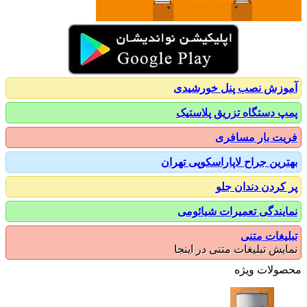
زش نصب پنل خورشیدی
 دستگاه تزریق پلاستیک
ت بار مسافری
رین جراح لاپاراسکوپی تهران
کردن دندان جلو
یندگی تعمیرات شیائومی
یغات متنی
یش تبلیغات متنی در اینجا
ولات ویژه