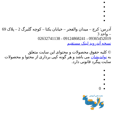
آدرس: کرج – میدان والفجر – خیابان یکتا – کوچه گلبرگ 2 – پلاک 69
د 3
09365452019 - 09124868241 - 
 آندروید
لینک مستقیم
يه حقوق محصولات و محتوای اين سایت متعلق
واندیشان
می باشد و هر گونه کپی برداری از محتوا و محصولات
 پیگرد قانونی دارد.
0