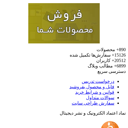
محصولات
15
سفارش‌ها تکمیل شده
20
کاربران
6
مطالب وبلاگ
رسی سریع
درخواست تدریس
فایل و محصول بفروشید
قوانین و شرایط خرید
سوالات متداول
سفارش طراحی سایت
 اعتماد الکترونیک و نشر دیجیتال