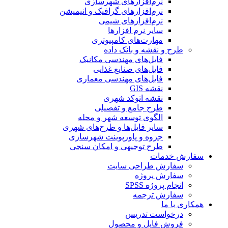
نرم‌افزارهای شهرسازی
نرم‌افزارهای گرافیک و انیمیشن
نرم‌افزارهای شیمی
سایر نرم افزارها
مهارت‌های کامپیوتری
طرح و نقشه و بانک داده
فایل‌های مهندسی مکانیک
فایل‌های صنایع غذایی
فایل‌های مهندسی معماری
نقشه GIS
نقشه اتوکد شهری
طرح جامع و تفصیلی
الگوی توسعه شهر و محله
سایر فایل‌ها و طرح‌های شهری
جزوه و پاورپوینت شهرسازی
طرح توجیهی و امکان سنجی
سفارش خدمات
سفارش طراحی سایت
سفارش پروژه
انجام پروژه SPSS
سفارش ترجمه
همکاری با ما
درخواست تدریس
فروش فایل و محصول