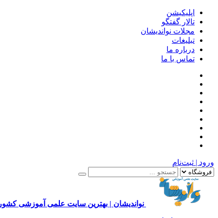
اپلیکیشن
تالار گفتگو
مجلات نواندیشان
تبلیغات
درباره ما
تماس با ما
ورود | ثبت‌نام
نواندیشان | بهترین سایت علمی آموزشی کشور