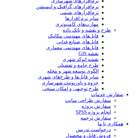
نرم‌افزارهای شهرسازی
نرم‌افزارهای گرافیک و انیمیشن
نرم‌افزارهای شیمی
سایر نرم افزارها
مهارت‌های کامپیوتری
طرح و نقشه و بانک داده
فایل‌های مهندسی مکانیک
فایل‌های صنایع غذایی
فایل‌های مهندسی معماری
نقشه GIS
نقشه اتوکد شهری
طرح جامع و تفصیلی
الگوی توسعه شهر و محله
سایر فایل‌ها و طرح‌های شهری
جزوه و پاورپوینت شهرسازی
طرح توجیهی و امکان سنجی
سفارش خدمات
سفارش طراحی سایت
سفارش پروژه
انجام پروژه SPSS
سفارش ترجمه
همکاری با ما
درخواست تدریس
فروش فایل و محصول