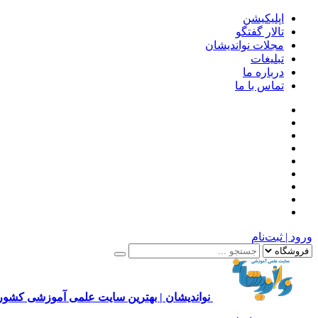
اپلیکیشن
تالار گفتگو
مجلات نواندیشان
تبلیغات
درباره ما
تماس با ما
ورود | ثبت‌نام
نواندیشان | بهترین سایت علمی آموزشی کشور