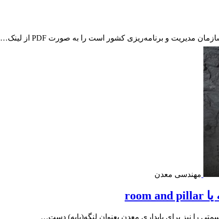
مهندسی معدن
room
متی را نیز برای پایداری معدن بعنوان لنگه(پایه) دست…