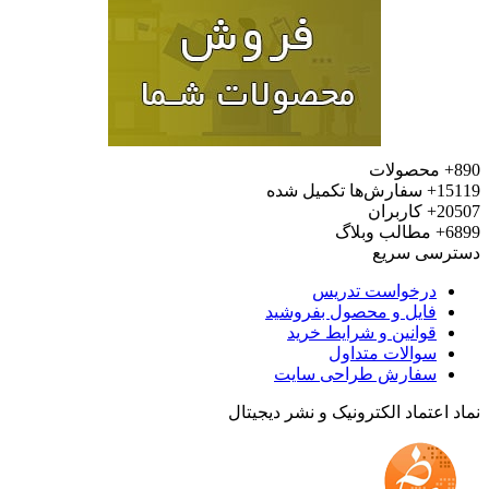
محصولات
15
سفارش‌ها تکمیل شده
20
کاربران
6
مطالب وبلاگ
رسی سریع
درخواست تدریس
فایل و محصول بفروشید
قوانین و شرایط خرید
سوالات متداول
سفارش طراحی سایت
 اعتماد الکترونیک و نشر دیجیتال