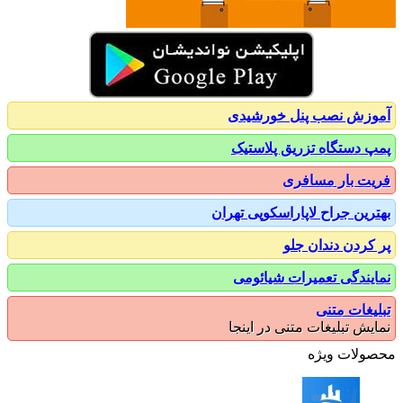
زش نصب پنل خورشیدی
 دستگاه تزریق پلاستیک
ت بار مسافری
رین جراح لاپاراسکوپی تهران
کردن دندان جلو
یندگی تعمیرات شیائومی
یغات متنی
یش تبلیغات متنی در اینجا
ولات ویژه