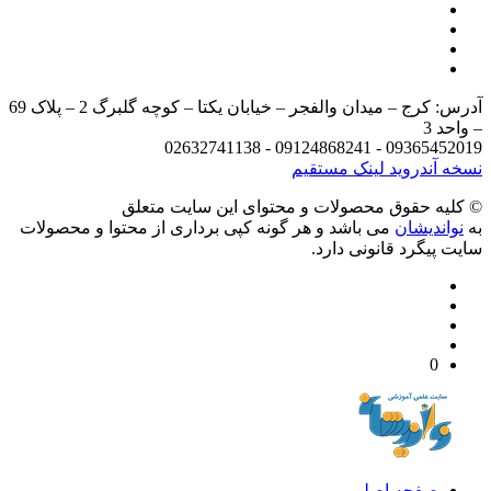
آدرس: کرج – میدان والفجر – خیابان یکتا – کوچه گلبرگ 2 – پلاک 69
د 3
09365452019 - 09124868241 - 
 آندروید
لینک مستقیم
يه حقوق محصولات و محتوای اين سایت متعلق
واندیشان
می باشد و هر گونه کپی برداری از محتوا و محصولات
 پیگرد قانونی دارد.
0
صفحه اصلی