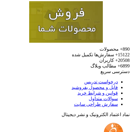
محصولات
15
سفارش‌ها تکمیل شده
20
کاربران
6
مطالب وبلاگ
رسی سریع
درخواست تدریس
فایل و محصول بفروشید
قوانین و شرایط خرید
سوالات متداول
سفارش طراحی سایت
 اعتماد الکترونیک و نشر دیجیتال