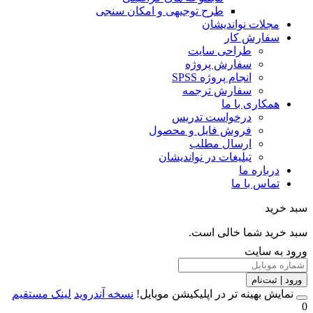
طرح توجیهی و امکان سنجی
مجلات نواندیشان
سفارش کار
طراحی سایت
سفارش پروژه
انجام پروژه SPSS
سفارش ترجمه
همکاری با ما
درخواست تدریس
فروش فایل و محصول
ارسال مطلب
تبلیغات در نواندیشان
درباره ما
تماس با ما
خرید
خرید شما خالی است.
 به سایت
 | ثبت‌نام
مایش بهینه تر در اپلیکیشن موبایل!
نسخه آندروید
لینک مستقیم