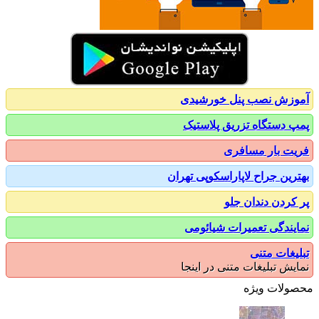
زش نصب پنل خورشیدی
 دستگاه تزریق پلاستیک
ت بار مسافری
رین جراح لاپاراسکوپی تهران
کردن دندان جلو
یندگی تعمیرات شیائومی
یغات متنی
یش تبلیغات متنی در اینجا
ولات ویژه