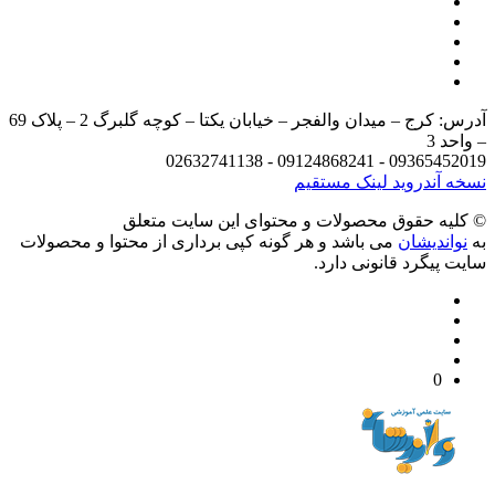
آدرس: کرج – میدان والفجر – خیابان یکتا – کوچه گلبرگ 2 – پلاک 69
د 3
09365452019 - 09124868241 - 
 آندروید
لینک مستقیم
يه حقوق محصولات و محتوای اين سایت متعلق
واندیشان
می باشد و هر گونه کپی برداری از محتوا و محصولات
 پیگرد قانونی دارد.
0