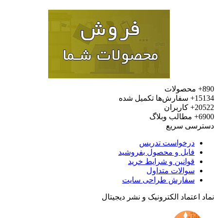
محصولات
15
سفارش‌ها تکمیل شده
20
کاربران
6
مطالب وبلاگ
رسی سریع
درخواست تدریس
فایل و محصول بفروشید
قوانین و شرایط خرید
سوالات متداول
سفارش طراحی سایت
 اعتماد الکترونیک و نشر دیجیتال