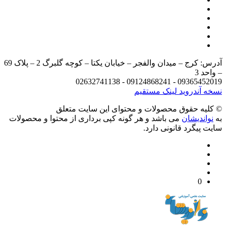
آدرس: کرج – میدان والفجر – خیابان یکتا – کوچه گلبرگ 2 – پلاک 69
د 3
09365452019 - 09124868241 - 
 آندروید
لینک مستقیم
يه حقوق محصولات و محتوای اين سایت متعلق
واندیشان
می باشد و هر گونه کپی برداری از محتوا و محصولات
 پیگرد قانونی دارد.
0