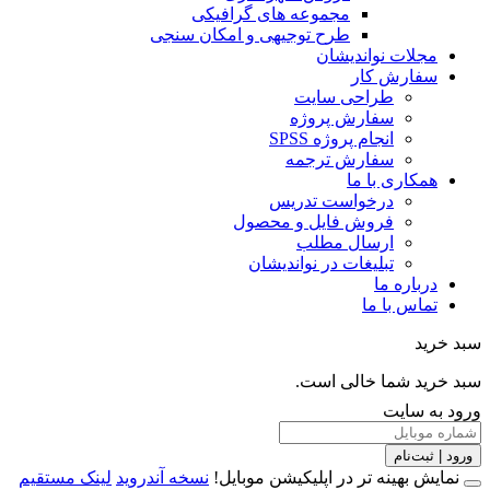
مجموعه های گرافیکی
طرح توجیهی و امکان سنجی
مجلات نواندیشان
سفارش کار
طراحی سایت
سفارش پروژه
انجام پروژه SPSS
سفارش ترجمه
همکاری با ما
درخواست تدریس
فروش فایل و محصول
ارسال مطلب
تبلیغات در نواندیشان
درباره ما
تماس با ما
خرید
خرید شما خالی است.
 به سایت
 | ثبت‌نام
مایش بهینه تر در اپلیکیشن موبایل!
نسخه آندروید
لینک مستقیم