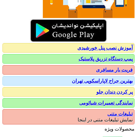
زش نصب پنل خورشیدی
 دستگاه تزریق پلاستیک
ت بار مسافری
رین جراح لاپاراسکوپی تهران
کردن دندان جلو
یندگی تعمیرات شیائومی
یغات متنی
یش تبلیغات متنی در اینجا
ولات ویژه