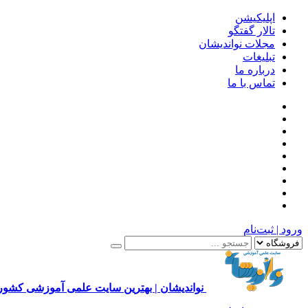
اپلیکیشن
تالار گفتگو
مجلات نواندیشان
تبلیغات
درباره ما
تماس با ما
ورود | ثبت‌نام
نواندیشان | بهترین سایت علمی آموزشی کشور