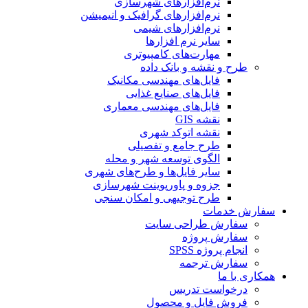
نرم‌افزارهای شهرسازی
نرم‌افزارهای گرافیک و انیمیشن
نرم‌افزارهای شیمی
سایر نرم افزارها
مهارت‌های کامپیوتری
طرح و نقشه و بانک داده
فایل‌های مهندسی مکانیک
فایل‌های صنایع غذایی
فایل‌های مهندسی معماری
نقشه GIS
نقشه اتوکد شهری
طرح جامع و تفصیلی
الگوی توسعه شهر و محله
سایر فایل‌ها و طرح‌های شهری
جزوه و پاورپوینت شهرسازی
طرح توجیهی و امکان سنجی
سفارش خدمات
سفارش طراحی سایت
سفارش پروژه
انجام پروژه SPSS
سفارش ترجمه
همکاری با ما
درخواست تدریس
فروش فایل و محصول