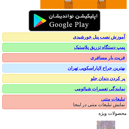
زش نصب پنل خورشیدی
 دستگاه تزریق پلاستیک
ت بار مسافری
رین جراح لاپاراسکوپی تهران
کردن دندان جلو
یندگی تعمیرات شیائومی
یغات متنی
یش تبلیغات متنی در اینجا
ولات ویژه