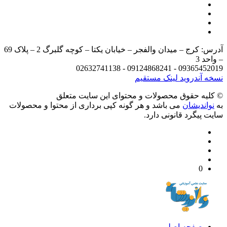
آدرس: کرج – میدان والفجر – خیابان یکتا – کوچه گلبرگ 2 – پلاک 69
د 3
09365452019 - 09124868241 - 
 آندروید
لینک مستقیم
يه حقوق محصولات و محتوای اين سایت متعلق
واندیشان
می باشد و هر گونه کپی برداری از محتوا و محصولات
 پیگرد قانونی دارد.
0
صفحه اصلی