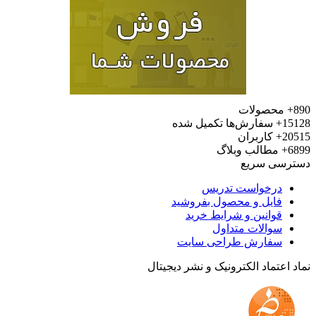
محصولات
15
سفارش‌ها تکمیل شده
20
کاربران
6
مطالب وبلاگ
رسی سریع
درخواست تدریس
فایل و محصول بفروشید
قوانین و شرایط خرید
سوالات متداول
سفارش طراحی سایت
 اعتماد الکترونیک و نشر دیجیتال