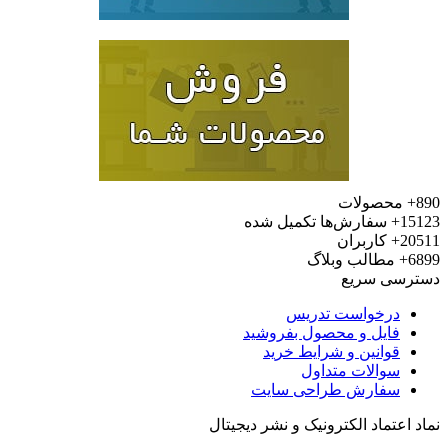
محصولات
15
سفارش‌ها تکمیل شده
20
کاربران
6
مطالب وبلاگ
رسی سریع
درخواست تدریس
فایل و محصول بفروشید
قوانین و شرایط خرید
سوالات متداول
سفارش طراحی سایت
 اعتماد الکترونیک و نشر دیجیتال