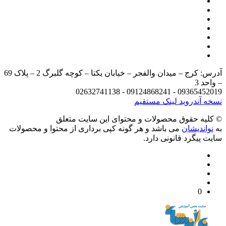
آدرس: کرج – میدان والفجر – خیابان یکتا – کوچه گلبرگ 2 – پلاک 69
د 3
09365452019 - 09124868241 - 
 آندروید
لینک مستقیم
يه حقوق محصولات و محتوای اين سایت متعلق
واندیشان
می باشد و هر گونه کپی برداری از محتوا و محصولات
 پیگرد قانونی دارد.
0