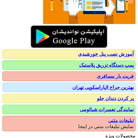
زش نصب پنل خورشیدی
 دستگاه تزریق پلاستیک
ت بار مسافری
رین جراح لاپاراسکوپی تهران
کردن دندان جلو
یندگی تعمیرات شیائومی
یغات متنی
یش تبلیغات متنی در اینجا
ولات ویژه