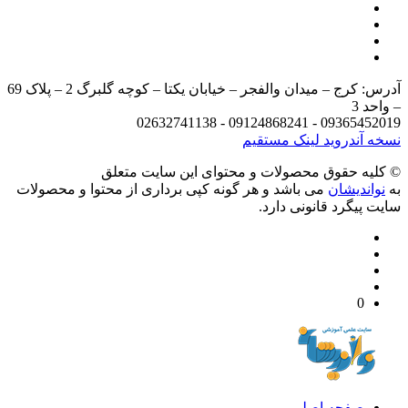
آدرس: کرج – میدان والفجر – خیابان یکتا – کوچه گلبرگ 2 – پلاک 69
د 3
09365452019 - 09124868241 - 
 آندروید
لینک مستقیم
يه حقوق محصولات و محتوای اين سایت متعلق
واندیشان
می باشد و هر گونه کپی برداری از محتوا و محصولات
 پیگرد قانونی دارد.
0
صفحه اصلی