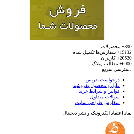
محصولات
15
سفارش‌ها تکمیل شده
20
کاربران
6
مطالب وبلاگ
رسی سریع
درخواست تدریس
فایل و محصول بفروشید
قوانین و شرایط خرید
سوالات متداول
سفارش طراحی سایت
 اعتماد الکترونیک و نشر دیجیتال