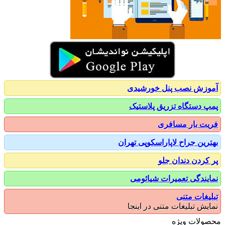
زش نصب پنل خورشیدی
 دستگاه تزریق پلاستیک
ت بار مسافری
رین جراح لاپاراسکوپی تهران
کردن دندان جلو
یندگی تعمیرات شیائومی
یغات متنی
یش تبلیغات متنی در اینجا
ولات ویژه