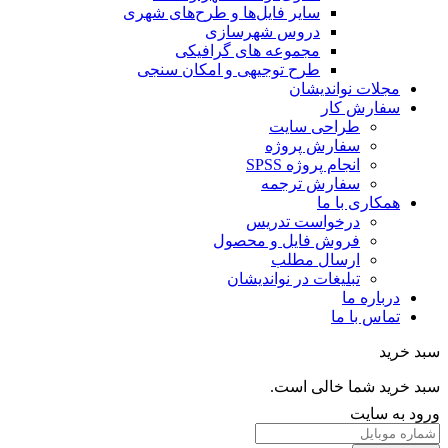
سایر فایل‌ها و طرح‌های شهری
دروس شهرسازی
مجموعه های گرافیکی
طرح توجیهی و امکان سنجی
مجلات نواندیشان
سفارش کار
طراحی سایت
سفارش پروژه
انجام پروژه SPSS
سفارش ترجمه
همکاری با ما
درخواست تدریس
فروش فایل و محصول
ارسال مطلب
تبلیغات در نواندیشان
درباره ما
تماس با ما
خرید
خرید شما خالی است.
 به سایت