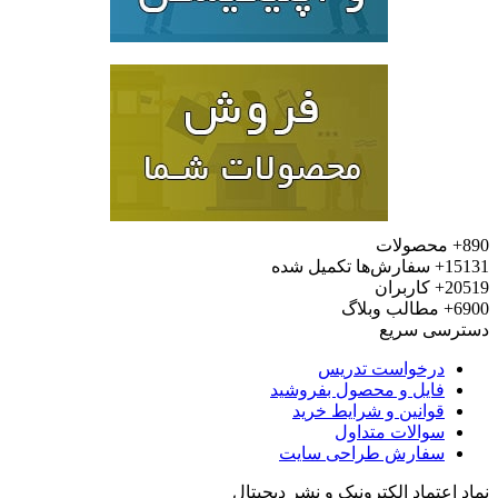
محصولات
15
سفارش‌ها تکمیل شده
20
کاربران
6
مطالب وبلاگ
رسی سریع
درخواست تدریس
فایل و محصول بفروشید
قوانین و شرایط خرید
سوالات متداول
سفارش طراحی سایت
 اعتماد الکترونیک و نشر دیجیتال