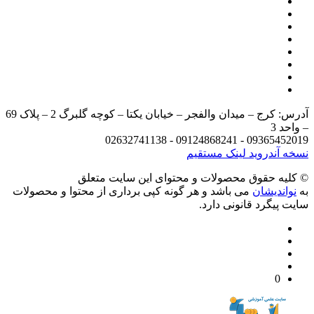
آدرس: کرج – میدان والفجر – خیابان یکتا – کوچه گلبرگ 2 – پلاک 69
د 3
09365452019 - 09124868241 - 
 آندروید
لینک مستقیم
يه حقوق محصولات و محتوای اين سایت متعلق
واندیشان
می باشد و هر گونه کپی برداری از محتوا و محصولات
 پیگرد قانونی دارد.
0