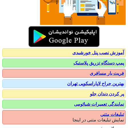
زش نصب پنل خورشیدی
 دستگاه تزریق پلاستیک
ت بار مسافری
رین جراح لاپاراسکوپی تهران
کردن دندان جلو
یندگی تعمیرات شیائومی
یغات متنی
یش تبلیغات متنی در اینجا