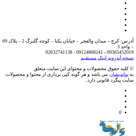
آدرس: کرج – میدان والفجر – خیابان یکتا – کوچه گلبرگ 2 – پلاک 69
د 3
09365452019 - 09124868241 - 
 آندروید
لینک مستقیم
يه حقوق محصولات و محتوای اين سایت متعلق
واندیشان
می باشد و هر گونه کپی برداری از محتوا و محصولات
 پیگرد قانونی دارد.
0