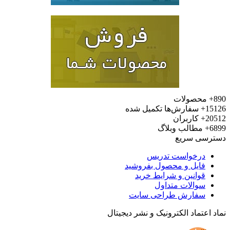
محصولات
15
سفارش‌ها تکمیل شده
20
کاربران
6
مطالب وبلاگ
رسی سریع
درخواست تدریس
فایل و محصول بفروشید
قوانین و شرایط خرید
سوالات متداول
سفارش طراحی سایت
 اعتماد الکترونیک و نشر دیجیتال