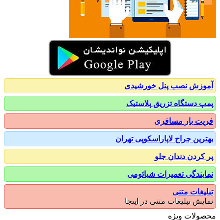
زش نصب پنل خورشیدی
 دستگاه تزریق پلاستیک
ت بار مسافری
رین جراح لاپاراسکوپی تهران
کردن دندان جلو
یندگی تعمیرات شیائومی
یغات متنی
یش تبلیغات متنی در اینجا
ولات ویژه