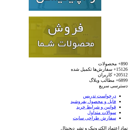
محصولات
15
سفارش‌ها تکمیل شده
20
کاربران
6
مطالب وبلاگ
رسی سریع
درخواست تدریس
فایل و محصول بفروشید
قوانین و شرایط خرید
سوالات متداول
سفارش طراحی سایت
 اعتماد الکترونیک و نشر دیجیتال