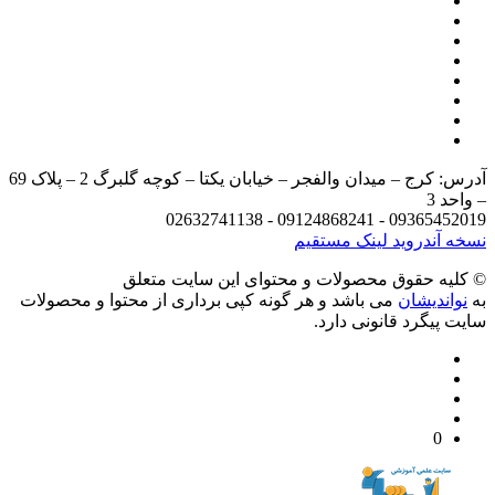
آدرس: کرج – میدان والفجر – خیابان یکتا – کوچه گلبرگ 2 – پلاک 69
د 3
09365452019 - 09124868241 - 
 آندروید
لینک مستقیم
يه حقوق محصولات و محتوای اين سایت متعلق
واندیشان
می باشد و هر گونه کپی برداری از محتوا و محصولات
 پیگرد قانونی دارد.
0