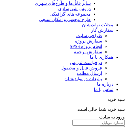
سایر فایل‌ها و طرح‌های شهری
دروس شهرسازی
مجموعه های گرافیکی
طرح توجیهی و امکان سنجی
مجلات نواندیشان
سفارش کار
طراحی سایت
سفارش پروژه
انجام پروژه SPSS
سفارش ترجمه
همکاری با ما
درخواست تدریس
فروش فایل و محصول
ارسال مطلب
تبلیغات در نواندیشان
درباره ما
تماس با ما
خرید
خرید شما خالی است.
 به سایت