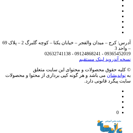
آدرس: کرج – میدان والفجر – خیابان یکتا – کوچه گلبرگ 2 – پلاک 69
د 3
09365452019 - 09124868241 - 
 آندروید
لینک مستقیم
يه حقوق محصولات و محتوای اين سایت متعلق
واندیشان
می باشد و هر گونه کپی برداری از محتوا و محصولات
 پیگرد قانونی دارد.
0