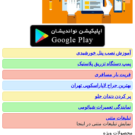
زش نصب پنل خورشیدی
 دستگاه تزریق پلاستیک
ت بار مسافری
رین جراح لاپاراسکوپی تهران
کردن دندان جلو
یندگی تعمیرات شیائومی
یغات متنی
یش تبلیغات متنی در اینجا
ولات ویژه