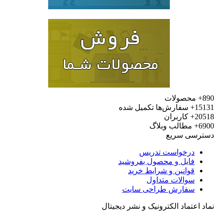
محصولات
15
سفارش‌ها تکمیل شده
20
کاربران
6
مطالب وبلاگ
رسی سریع
درخواست تدریس
فایل و محصول بفروشید
قوانین و شرایط خرید
سوالات متداول
سفارش طراحی سایت
 اعتماد الکترونیک و نشر دیجیتال