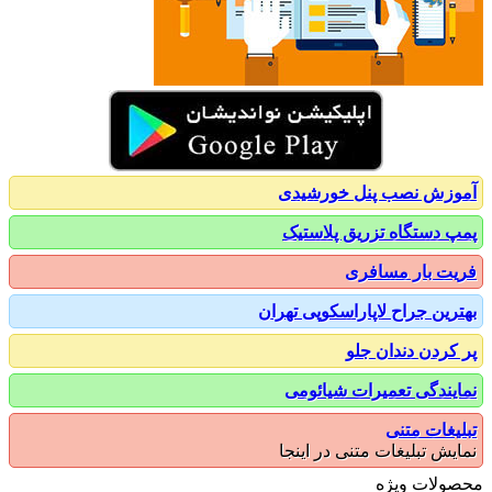
زش نصب پنل خورشیدی
 دستگاه تزریق پلاستیک
ت بار مسافری
رین جراح لاپاراسکوپی تهران
کردن دندان جلو
یندگی تعمیرات شیائومی
یغات متنی
یش تبلیغات متنی در اینجا
ولات ویژه