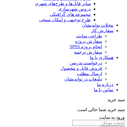
سایر فایل‌ها و طرح‌های شهری
دروس شهرسازی
مجموعه های گرافیکی
طرح توجیهی و امکان سنجی
مجلات نواندیشان
سفارش کار
طراحی سایت
سفارش پروژه
انجام پروژه SPSS
سفارش ترجمه
همکاری با ما
درخواست تدریس
فروش فایل و محصول
ارسال مطلب
تبلیغات در نواندیشان
درباره ما
تماس با ما
خرید
خرید شما خالی است.
 به سایت