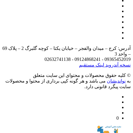
آدرس: کرج – میدان والفجر – خیابان یکتا – کوچه گلبرگ 2 – پلاک 69
د 3
09365452019 - 09124868241 - 
 آندروید
لینک مستقیم
يه حقوق محصولات و محتوای اين سایت متعلق
واندیشان
می باشد و هر گونه کپی برداری از محتوا و محصولات
 پیگرد قانونی دارد.
0