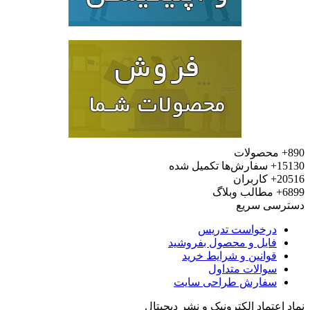
محصولات
15
سفارش‌ها تکمیل شده
20
کاربران
6
مطالب وبلاگ
رسی سریع
درخواست تدریس
فایل و محصول بفروشید
قوانین و شرایط خرید
سوالات متداول
سفارش طراحی سایت
 اعتماد الکترونیک و نشر دیجیتال