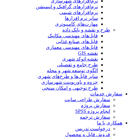
نرم‌افزارهای شهرسازی
نرم‌افزارهای گرافیک و انیمیشن
نرم‌افزارهای شیمی
سایر نرم افزارها
مهارت‌های کامپیوتری
طرح و نقشه و بانک داده
فایل‌های مهندسی مکانیک
فایل‌های صنایع غذایی
فایل‌های مهندسی معماری
نقشه GIS
نقشه اتوکد شهری
طرح جامع و تفصیلی
الگوی توسعه شهر و محله
سایر فایل‌ها و طرح‌های شهری
جزوه و پاورپوینت شهرسازی
طرح توجیهی و امکان سنجی
سفارش خدمات
سفارش طراحی سایت
سفارش پروژه
انجام پروژه SPSS
سفارش ترجمه
همکاری با ما
درخواست تدریس
فروش فایل و محصول