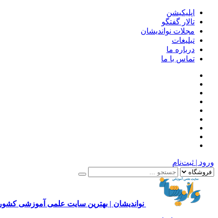
اپلیکیشن
تالار گفتگو
مجلات نواندیشان
تبلیغات
درباره ما
تماس با ما
ورود | ثبت‌نام
نواندیشان | بهترین سایت علمی آموزشی کشور