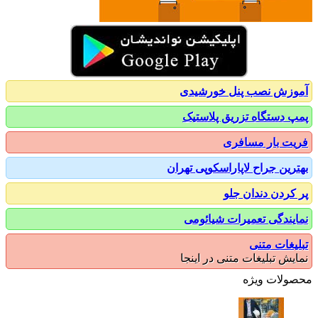
زش نصب پنل خورشیدی
 دستگاه تزریق پلاستیک
ت بار مسافری
رین جراح لاپاراسکوپی تهران
کردن دندان جلو
یندگی تعمیرات شیائومی
یغات متنی
یش تبلیغات متنی در اینجا
ولات ویژه