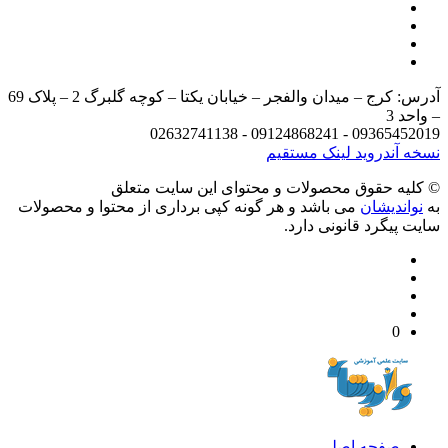
آدرس: کرج – میدان والفجر – خیابان یکتا – کوچه گلبرگ 2 – پلاک 69
د 3
09365452019 - 09124868241 - 
 آندروید
لینک مستقیم
يه حقوق محصولات و محتوای اين سایت متعلق
واندیشان
می باشد و هر گونه کپی برداری از محتوا و محصولات
 پیگرد قانونی دارد.
0
صفحه اصلی