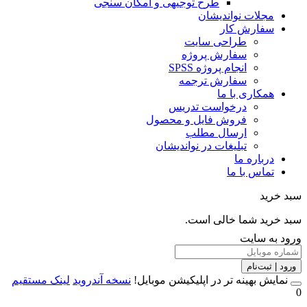
طرح توجیهی و امکان سنجی
مجلات نواندیشان
سفارش کار
طراحی سایت
سفارش پروژه
انجام پروژه SPSS
سفارش ترجمه
همکاری با ما
درخواست تدریس
فروش فایل و محصول
ارسال مطلب
تبلیغات در نواندیشان
درباره ما
تماس با ما
خرید
خرید شما خالی است.
 به سایت
 | ثبت‌نام
مایش بهینه تر در اپلیکیشن موبایل!
نسخه آندروید
لینک مستقیم