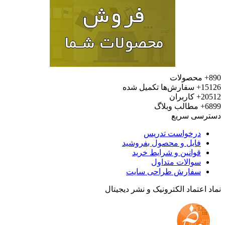
محصولات
15
سفارش‌ها تکمیل شده
20
کاربران
6
مطالب وبلاگ
رسی سریع
درخواست تدریس
فایل و محصول بفروشید
قوانین و شرایط خرید
سوالات متداول
سفارش طراحی سایت
 اعتماد الکترونیک و نشر دیجیتال