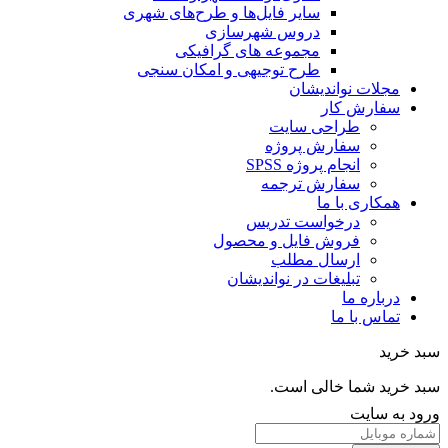
سایر فایل‌ها و طرح‌های شهری
دروس شهرسازی
مجموعه های گرافیکی
طرح توجیهی و امکان سنجی
مجلات نواندیشان
سفارش کار
طراحی سایت
سفارش پروژه
انجام پروژه SPSS
سفارش ترجمه
همکاری با ما
درخواست تدریس
فروش فایل و محصول
ارسال مطلب
تبلیغات در نواندیشان
درباره ما
تماس با ما
خرید
خرید شما خالی است.
 به سایت