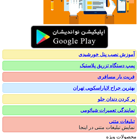
زش نصب پنل خورشیدی
 دستگاه تزریق پلاستیک
ت بار مسافری
رین جراح لاپاراسکوپی تهران
کردن دندان جلو
یندگی تعمیرات شیائومی
یغات متنی
یش تبلیغات متنی در اینجا
ولات ویژه