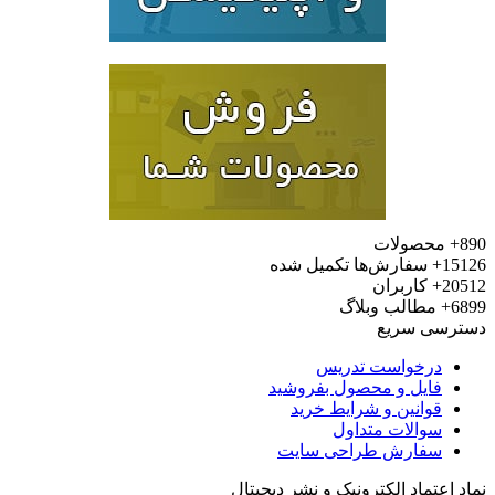
محصولات
15
سفارش‌ها تکمیل شده
20
کاربران
6
مطالب وبلاگ
رسی سریع
درخواست تدریس
فایل و محصول بفروشید
قوانین و شرایط خرید
سوالات متداول
سفارش طراحی سایت
 اعتماد الکترونیک و نشر دیجیتال