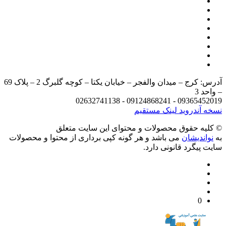
آدرس: کرج – میدان والفجر – خیابان یکتا – کوچه گلبرگ 2 – پلاک 69
د 3
09365452019 - 09124868241 - 
 آندروید
لینک مستقیم
يه حقوق محصولات و محتوای اين سایت متعلق
واندیشان
می باشد و هر گونه کپی برداری از محتوا و محصولات
 پیگرد قانونی دارد.
0