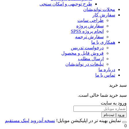
طرح توجیهی و امکان سنجی
مجلات نواندیشان
سفارش کار
طراحی سایت
سفارش پروژه
انجام پروژه SPSS
سفارش ترجمه
همکاری با ما
درخواست تدریس
فروش فایل و محصول
ارسال مطلب
تبلیغات در نواندیشان
درباره ما
تماس با ما
خرید
خرید شما خالی است.
 به سایت
 | ثبت‌نام
مایش بهینه تر در اپلیکیشن موبایل!
نسخه آندروید
لینک مستقیم