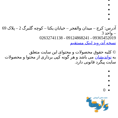
آدرس: کرج – میدان والفجر – خیابان یکتا – کوچه گلبرگ 2 – پلاک 69
د 3
09365452019 - 09124868241 - 
 آندروید
لینک مستقیم
يه حقوق محصولات و محتوای اين سایت متعلق
واندیشان
می باشد و هر گونه کپی برداری از محتوا و محصولات
 پیگرد قانونی دارد.
0