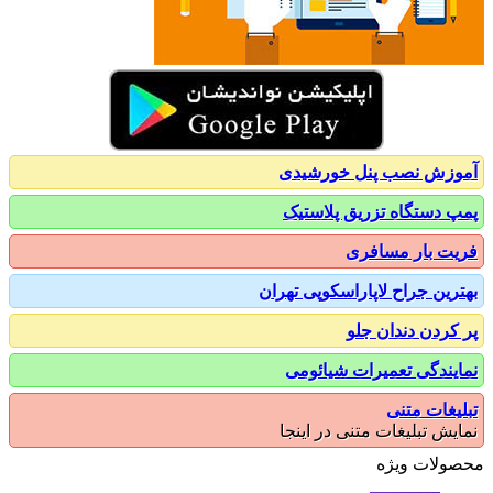
زش نصب پنل خورشیدی
 دستگاه تزریق پلاستیک
ت بار مسافری
رین جراح لاپاراسکوپی تهران
کردن دندان جلو
یندگی تعمیرات شیائومی
یغات متنی
یش تبلیغات متنی در اینجا
ولات ویژه