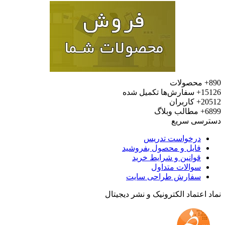
محصولات
15
سفارش‌ها تکمیل شده
20
کاربران
6
مطالب وبلاگ
رسی سریع
درخواست تدریس
فایل و محصول بفروشید
قوانین و شرایط خرید
سوالات متداول
سفارش طراحی سایت
 اعتماد الکترونیک و نشر دیجیتال