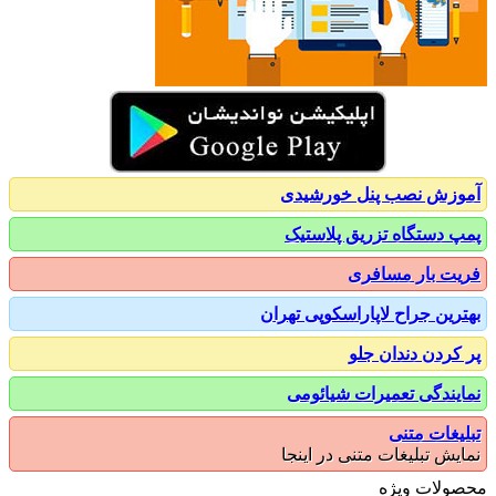
زش نصب پنل خورشیدی
 دستگاه تزریق پلاستیک
ت بار مسافری
رین جراح لاپاراسکوپی تهران
کردن دندان جلو
یندگی تعمیرات شیائومی
یغات متنی
یش تبلیغات متنی در اینجا
ولات ویژه