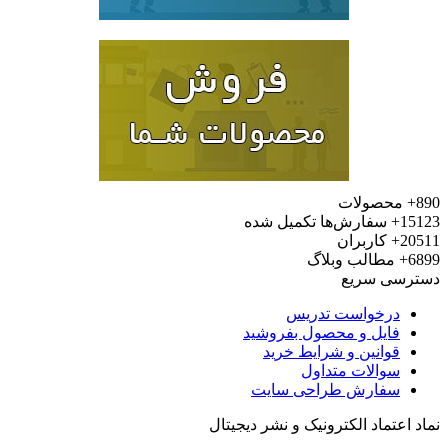
محصولات
15
سفارش‌ها تکمیل شده
20
کاربران
6
مطالب وبلاگ
رسی سریع
درخواست تدریس
فایل و محصول بفروشید
قوانین و شرایط خرید
سوالات متداول
سفارش طراحی سایت
 اعتماد الکترونیک و نشر دیجیتال