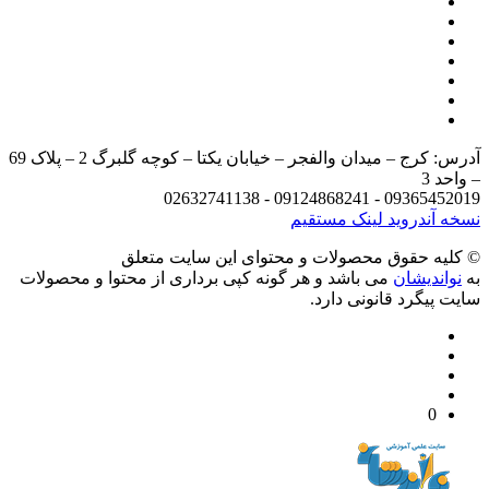
آدرس: کرج – میدان والفجر – خیابان یکتا – کوچه گلبرگ 2 – پلاک 69
د 3
09365452019 - 09124868241 - 
 آندروید
لینک مستقیم
يه حقوق محصولات و محتوای اين سایت متعلق
واندیشان
می باشد و هر گونه کپی برداری از محتوا و محصولات
 پیگرد قانونی دارد.
0