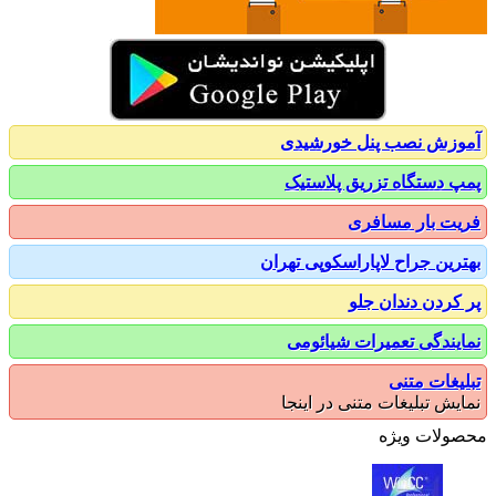
زش نصب پنل خورشیدی
 دستگاه تزریق پلاستیک
ت بار مسافری
رین جراح لاپاراسکوپی تهران
کردن دندان جلو
یندگی تعمیرات شیائومی
یغات متنی
یش تبلیغات متنی در اینجا
ولات ویژه