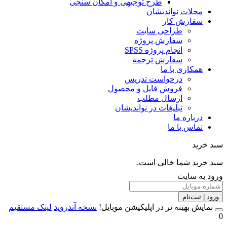
طرح توجیهی و امکان سنجی
مجلات نواندیشان
سفارش کار
طراحی سایت
سفارش پروژه
انجام پروژه SPSS
سفارش ترجمه
همکاری با ما
درخواست تدریس
فروش فایل و محصول
ارسال مطلب
تبلیغات در نواندیشان
درباره ما
تماس با ما
خرید
خرید شما خالی است.
 به سایت
 | ثبت‌نام
مایش بهینه تر در اپلیکیشن موبایل!
نسخه آندروید
لینک مستقیم