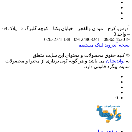
آدرس: کرج – میدان والفجر – خیابان یکتا – کوچه گلبرگ 2 – پلاک 69
د 3
09365452019 - 09124868241 - 
 آندروید
لینک مستقیم
يه حقوق محصولات و محتوای اين سایت متعلق
واندیشان
می باشد و هر گونه کپی برداری از محتوا و محصولات
 پیگرد قانونی دارد.
0
صفحه اصلی