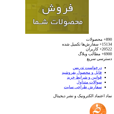
محصولات
15
سفارش‌ها تکمیل شده
20
کاربران
6
مطالب وبلاگ
رسی سریع
درخواست تدریس
فایل و محصول بفروشید
قوانین و شرایط خرید
سوالات متداول
سفارش طراحی سایت
 اعتماد الکترونیک و نشر دیجیتال