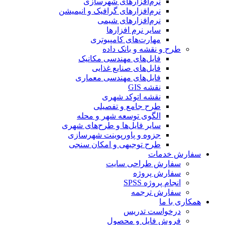
نرم‌افزارهای شهرسازی
نرم‌افزارهای گرافیک و انیمیشن
نرم‌افزارهای شیمی
سایر نرم افزارها
مهارت‌های کامپیوتری
طرح و نقشه و بانک داده
فایل‌های مهندسی مکانیک
فایل‌های صنایع غذایی
فایل‌های مهندسی معماری
نقشه GIS
نقشه اتوکد شهری
طرح جامع و تفصیلی
الگوی توسعه شهر و محله
سایر فایل‌ها و طرح‌های شهری
جزوه و پاورپوینت شهرسازی
طرح توجیهی و امکان سنجی
سفارش خدمات
سفارش طراحی سایت
سفارش پروژه
انجام پروژه SPSS
سفارش ترجمه
همکاری با ما
درخواست تدریس
فروش فایل و محصول