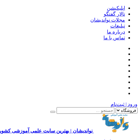
اپلیکیشن
تالار گفتگو
مجلات نواندیشان
تبلیغات
درباره ما
تماس با ما
ورود | ثبت‌نام
نواندیشان | بهترین سایت علمی آموزشی کشور