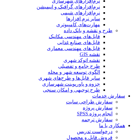
نرم‌افزارهای شهرسازی
نرم‌افزارهای گرافیک و انیمیشن
نرم‌افزارهای شیمی
سایر نرم افزارها
مهارت‌های کامپیوتری
طرح و نقشه و بانک داده
فایل‌های مهندسی مکانیک
فایل‌های صنایع غذایی
فایل‌های مهندسی معماری
نقشه GIS
نقشه اتوکد شهری
طرح جامع و تفصیلی
الگوی توسعه شهر و محله
سایر فایل‌ها و طرح‌های شهری
جزوه و پاورپوینت شهرسازی
طرح توجیهی و امکان سنجی
سفارش خدمات
سفارش طراحی سایت
سفارش پروژه
انجام پروژه SPSS
سفارش ترجمه
همکاری با ما
درخواست تدریس
فروش فایل و محصول