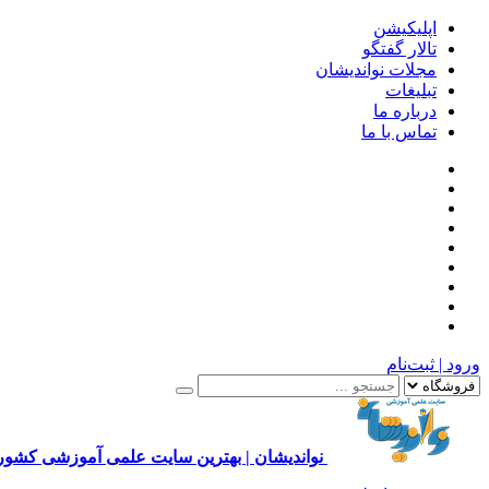
اپلیکیشن
تالار گفتگو
مجلات نواندیشان
تبلیغات
درباره ما
تماس با ما
ورود | ثبت‌نام
نواندیشان | بهترین سایت علمی آموزشی کشور