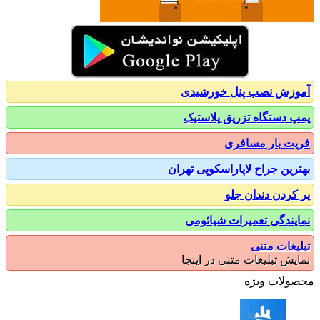
زش نصب پنل خورشیدی
 دستگاه تزریق پلاستیک
ت بار مسافری
رین جراح لاپاراسکوپی تهران
کردن دندان جلو
یندگی تعمیرات شیائومی
یغات متنی
یش تبلیغات متنی در اینجا
ولات ویژه