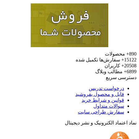
محصولات
15
سفارش‌ها تکمیل شده
20
کاربران
6
مطالب وبلاگ
رسی سریع
درخواست تدریس
فایل و محصول بفروشید
قوانین و شرایط خرید
سوالات متداول
سفارش طراحی سایت
 اعتماد الکترونیک و نشر دیجیتال