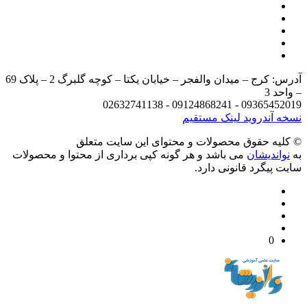
آدرس: کرج – میدان والفجر – خیابان یکتا – کوچه گلبرگ 2 – پلاک 69
د 3
09365452019 - 09124868241 - 
 آندروید
لینک مستقیم
يه حقوق محصولات و محتوای اين سایت متعلق
واندیشان
می باشد و هر گونه کپی برداری از محتوا و محصولات
 پیگرد قانونی دارد.
0