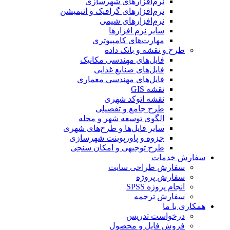
نرم‌افزارهای شهرسازی
نرم‌افزارهای گرافیک و انیمیشن
نرم‌افزارهای شیمی
سایر نرم افزارها
مهارت‌های کامپیوتری
طرح و نقشه و بانک داده
فایل‌های مهندسی مکانیک
فایل‌های صنایع غذایی
فایل‌های مهندسی معماری
نقشه GIS
نقشه اتوکد شهری
طرح جامع و تفصیلی
الگوی توسعه شهر و محله
سایر فایل‌ها و طرح‌های شهری
جزوه و پاورپوینت شهرسازی
طرح توجیهی و امکان سنجی
سفارش خدمات
سفارش طراحی سایت
سفارش پروژه
انجام پروژه SPSS
سفارش ترجمه
همکاری با ما
درخواست تدریس
فروش فایل و محصول