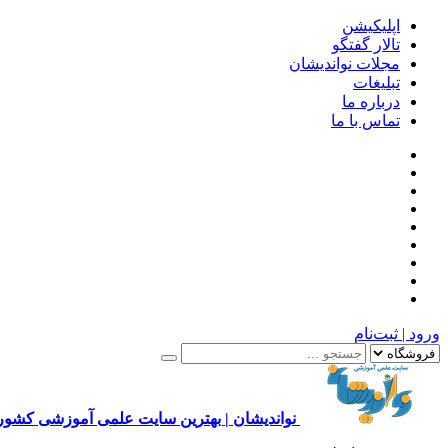
اپلیکیشن
تالار گفتگو
مجلات نواندیشان
تبلیغات
درباره ما
تماس با ما
ورود | ثبت‌نام
نواندیشان | بهترین سایت علمی آموزشی کشور