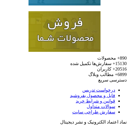
محصولات
15
سفارش‌ها تکمیل شده
20
کاربران
6
مطالب وبلاگ
رسی سریع
درخواست تدریس
فایل و محصول بفروشید
قوانین و شرایط خرید
سوالات متداول
سفارش طراحی سایت
 اعتماد الکترونیک و نشر دیجیتال