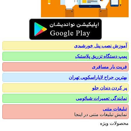
زش نصب پنل خورشیدی
 دستگاه تزریق پلاستیک
ت بار مسافری
رین جراح لاپاراسکوپی تهران
کردن دندان جلو
یندگی تعمیرات شیائومی
یغات متنی
یش تبلیغات متنی در اینجا
ولات ویژه