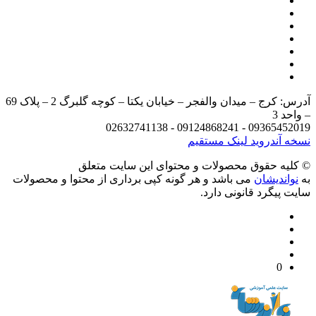
آدرس: کرج – میدان والفجر – خیابان یکتا – کوچه گلبرگ 2 – پلاک 69
د 3
09365452019 - 09124868241 - 
 آندروید
لینک مستقیم
يه حقوق محصولات و محتوای اين سایت متعلق
واندیشان
می باشد و هر گونه کپی برداری از محتوا و محصولات
 پیگرد قانونی دارد.
0