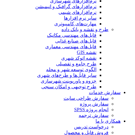
نرم‌افزارهای شهرسازی
نرم‌افزارهای گرافیک و انیمیشن
نرم‌افزارهای شیمی
سایر نرم افزارها
مهارت‌های کامپیوتری
طرح و نقشه و بانک داده
فایل‌های مهندسی مکانیک
فایل‌های صنایع غذایی
فایل‌های مهندسی معماری
نقشه GIS
نقشه اتوکد شهری
طرح جامع و تفصیلی
الگوی توسعه شهر و محله
سایر فایل‌ها و طرح‌های شهری
جزوه و پاورپوینت شهرسازی
طرح توجیهی و امکان سنجی
سفارش خدمات
سفارش طراحی سایت
سفارش پروژه
انجام پروژه SPSS
سفارش ترجمه
همکاری با ما
درخواست تدریس
فروش فایل و محصول