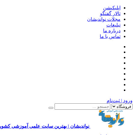
اپلیکیشن
تالار گفتگو
مجلات نواندیشان
تبلیغات
درباره ما
تماس با ما
ورود | ثبت‌نام
نواندیشان | بهترین سایت علمی آموزشی کشور