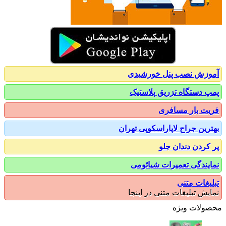
زش نصب پنل خورشیدی
 دستگاه تزریق پلاستیک
ت بار مسافری
رین جراح لاپاراسکوپی تهران
کردن دندان جلو
یندگی تعمیرات شیائومی
یغات متنی
یش تبلیغات متنی در اینجا
ولات ویژه