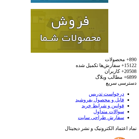
محصولات
15
سفارش‌ها تکمیل شده
20
کاربران
6
مطالب وبلاگ
رسی سریع
درخواست تدریس
فایل و محصول بفروشید
قوانین و شرایط خرید
سوالات متداول
سفارش طراحی سایت
 اعتماد الکترونیک و نشر دیجیتال