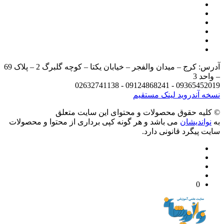
آدرس: کرج – میدان والفجر – خیابان یکتا – کوچه گلبرگ 2 – پلاک 69
د 3
09365452019 - 09124868241 - 
 آندروید
لینک مستقیم
يه حقوق محصولات و محتوای اين سایت متعلق
واندیشان
می باشد و هر گونه کپی برداری از محتوا و محصولات
 پیگرد قانونی دارد.
0