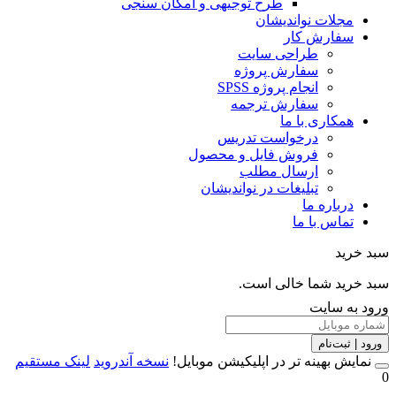
طرح توجیهی و امکان سنجی
مجلات نواندیشان
سفارش کار
طراحی سایت
سفارش پروژه
انجام پروژه SPSS
سفارش ترجمه
همکاری با ما
درخواست تدریس
فروش فایل و محصول
ارسال مطلب
تبلیغات در نواندیشان
درباره ما
تماس با ما
خرید
خرید شما خالی است.
 به سایت
 | ثبت‌نام
مایش بهینه تر در اپلیکیشن موبایل!
نسخه آندروید
لینک مستقیم