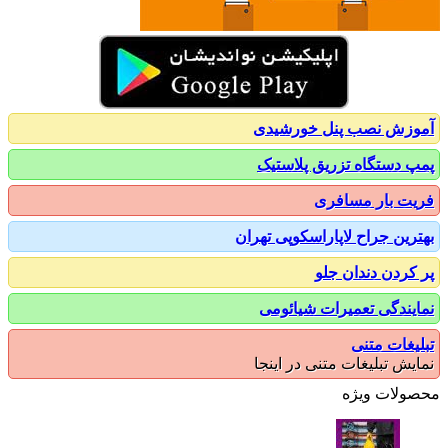
زش نصب پنل خورشیدی
 دستگاه تزریق پلاستیک
ت بار مسافری
رین جراح لاپاراسکوپی تهران
کردن دندان جلو
یندگی تعمیرات شیائومی
یغات متنی
یش تبلیغات متنی در اینجا
ولات ویژه