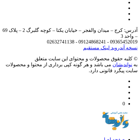
آدرس: کرج – میدان والفجر – خیابان یکتا – کوچه گلبرگ 2 – پلاک 69
د 3
09365452019 - 09124868241 - 
 آندروید
لینک مستقیم
يه حقوق محصولات و محتوای اين سایت متعلق
واندیشان
می باشد و هر گونه کپی برداری از محتوا و محصولات
 پیگرد قانونی دارد.
0
صفحه اصلی