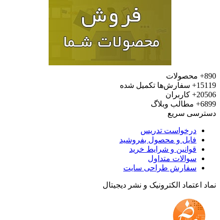
محصولات
15
سفارش‌ها تکمیل شده
20
کاربران
6
مطالب وبلاگ
رسی سریع
درخواست تدریس
فایل و محصول بفروشید
قوانین و شرایط خرید
سوالات متداول
سفارش طراحی سایت
 اعتماد الکترونیک و نشر دیجیتال