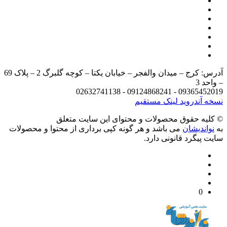
آدرس: کرج – میدان والفجر – خیابان یکتا – کوچه گلبرگ 2 – پلاک 69
د 3
09365452019 - 09124868241 - 
 آندروید
لینک مستقیم
يه حقوق محصولات و محتوای اين سایت متعلق
واندیشان
می باشد و هر گونه کپی برداری از محتوا و محصولات
 پیگرد قانونی دارد.
0