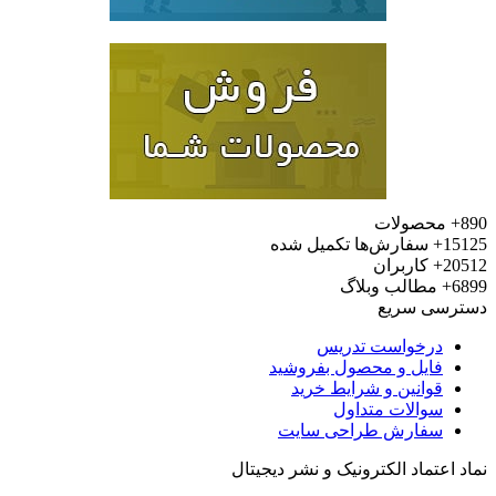
محصولات
15
سفارش‌ها تکمیل شده
20
کاربران
6
مطالب وبلاگ
رسی سریع
درخواست تدریس
فایل و محصول بفروشید
قوانین و شرایط خرید
سوالات متداول
سفارش طراحی سایت
 اعتماد الکترونیک و نشر دیجیتال