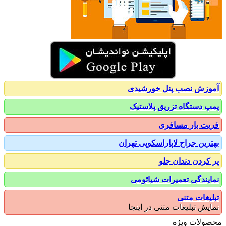
زش نصب پنل خورشیدی
 دستگاه تزریق پلاستیک
ت بار مسافری
رین جراح لاپاراسکوپی تهران
کردن دندان جلو
یندگی تعمیرات شیائومی
یغات متنی
یش تبلیغات متنی در اینجا
ولات ویژه