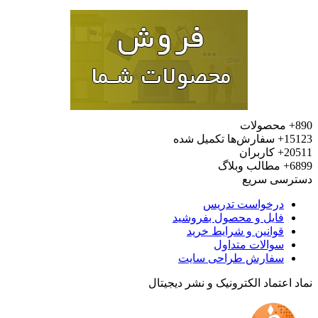
محصولات
15
سفارش‌ها تکمیل شده
20
کاربران
6
مطالب وبلاگ
رسی سریع
درخواست تدریس
فایل و محصول بفروشید
قوانین و شرایط خرید
سوالات متداول
سفارش طراحی سایت
 اعتماد الکترونیک و نشر دیجیتال