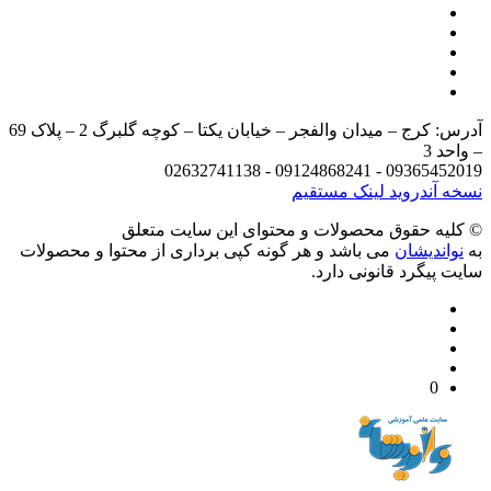
آدرس: کرج – میدان والفجر – خیابان یکتا – کوچه گلبرگ 2 – پلاک 69
د 3
09365452019 - 09124868241 - 
 آندروید
لینک مستقیم
يه حقوق محصولات و محتوای اين سایت متعلق
واندیشان
می باشد و هر گونه کپی برداری از محتوا و محصولات
 پیگرد قانونی دارد.
0