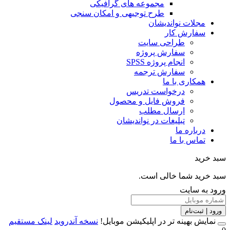
مجموعه های گرافیکی
طرح توجیهی و امکان سنجی
مجلات نواندیشان
سفارش کار
طراحی سایت
سفارش پروژه
انجام پروژه SPSS
سفارش ترجمه
همکاری با ما
درخواست تدریس
فروش فایل و محصول
ارسال مطلب
تبلیغات در نواندیشان
درباره ما
تماس با ما
خرید
خرید شما خالی است.
 به سایت
 | ثبت‌نام
مایش بهینه تر در اپلیکیشن موبایل!
نسخه آندروید
لینک مستقیم