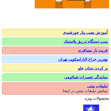
زش نصب پنل خورشیدی
 دستگاه تزریق پلاستیک
ت بار مسافری
رین جراح لاپاراسکوپی تهران
کردن دندان جلو
یندگی تعمیرات شیائومی
یغات متنی
یش تبلیغات متنی در اینجا
ولات ویژه