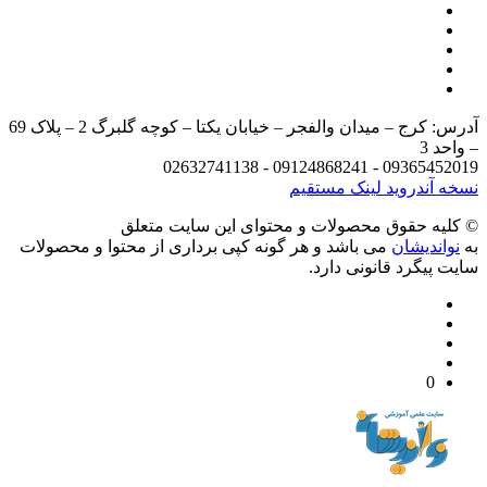
آدرس: کرج – میدان والفجر – خیابان یکتا – کوچه گلبرگ 2 – پلاک 69
د 3
09365452019 - 09124868241 - 
 آندروید
لینک مستقیم
يه حقوق محصولات و محتوای اين سایت متعلق
واندیشان
می باشد و هر گونه کپی برداری از محتوا و محصولات
 پیگرد قانونی دارد.
0