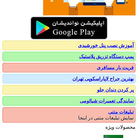
زش نصب پنل خورشیدی
 دستگاه تزریق پلاستیک
ت بار مسافری
رین جراح لاپاراسکوپی تهران
کردن دندان جلو
یندگی تعمیرات شیائومی
یغات متنی
یش تبلیغات متنی در اینجا
ولات ویژه